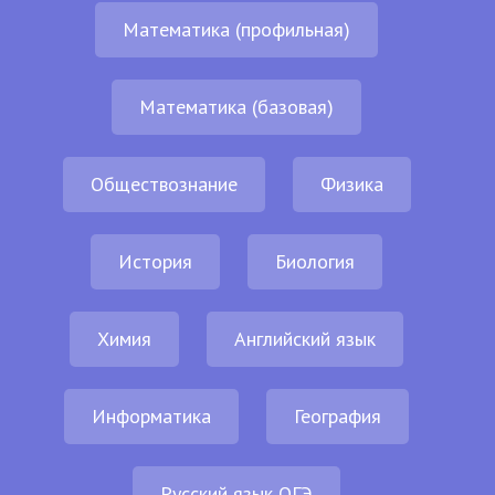
Математика (профильная)
Математика (базовая)
Обществознание
Физика
История
Биология
Химия
Английский язык
Информатика
География
Русский язык ОГЭ