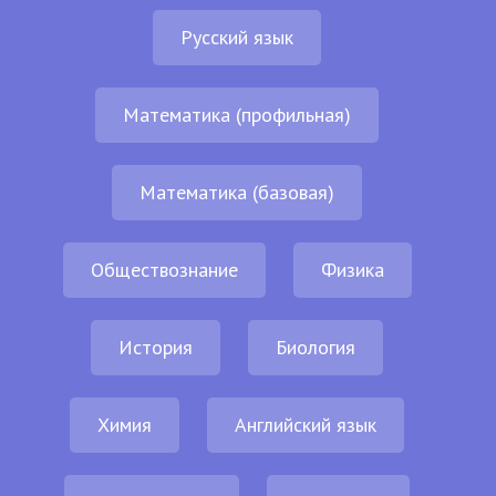
Русский язык
Математика (профильная)
Математика (базовая)
Обществознание
Физика
История
Биология
Химия
Английский язык