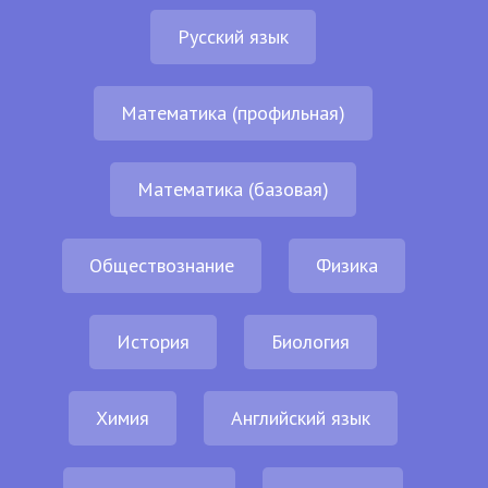
Русский язык
Математика (профильная)
Математика (базовая)
Обществознание
Физика
История
Биология
Химия
Английский язык