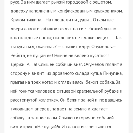
руке. За ним шагает рыжий городовой с решетом,
доверху наполненным конфискованным крыжовником.
Кругом тишина... На площади ни души... Открытые
двери лавок и кабаков глядят на свет божий уныло,
как голодные пасти; около них нет даже нищих. — Так
ты кусаться, окаянная? — слышит вдруг Очумелов.—
Ребята, не пущай ее! Нынче не велено кусаться!
Держи! А... а! Слышен собачий визг. Очумелов глядит в
сторону и видит: из дровяного склада купца Пичугина,
прыгая на трех ногах и оглядываясь, бежит собака. За
ней гонится человек в ситцевой крахмальной рубахе и
расстегнутой жилетке». Он бежит за ней и, подавшись
туловищем вперед, падает на землю и хватает
собаку за задние лапы. Слышен вторично собачий
визг и крик: «Не пущай!» Из лавок высовываются