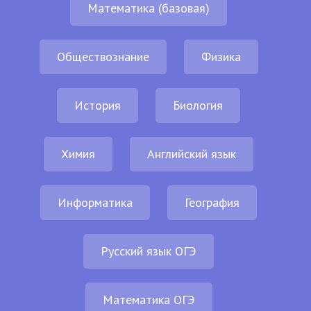
Математика (базовая)
Обществознание
Физика
История
Биология
Химия
Английский язык
Информатика
География
Русский язык ОГЭ
Математика ОГЭ