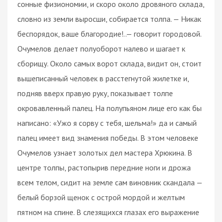
сонные физиономии, и скоро около дровяного склада,
словно из земли выросши, собирается толпа. — Никак
беспорядок, ваше благородие!..— говорит городовой.
Очумелов делает полуоборот налево и шагает к
сборищу. Около самых ворот склада, видит он, стоит
вышеписанный человек в расстегнутой жилетке и,
подняв вверх правую руку, показывает толпе
окровавленный палец. На полупьяном лице его как бы
написано: «Ужо я сорву с тебя, шельма!» да и самый
палец имеет вид знамения победы. В этом человеке
Очумелов узнает золотых дел мастера Хрюкина. В
центре толпы, растопырив передние ноги и дрожа
всем телом, сидит на земле сам виновник скандала —
белый борзой щенок с острой мордой и желтым
пятном на спине. В слезящихся глазах его выражение