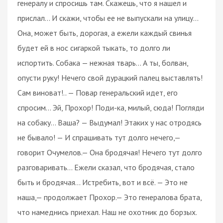
генералу и спросишь там. Скажешь, что я нашел и
прислал... И скажи, чтобы ее не выпускали на улицу...
Она, может быть, дорогая, а ежели каждый свинья
будет ей в нос сигаркой тыкать, то долго ли
испортить. Собака — нежная тварь... А ты, болван,
опусти руку! Нечего свой дурацкий палец выставлять!
Сам виноват!.. — Повар генеральский идет, его
спросим... Эй, Прохор! Поди-ка, милый, сюда! Погляди
на собаку... Ваша? — Выдумал! Этаких у нас отродясь
не бывало! — И спрашивать тут долго нечего,—
говорит Очумелов.— Она бродячая! Нечего тут долго
разговаривать... Ежели сказал, что бродячая, стало
быть и бродячая... Истребить, вот и всё. — Это не
наша,— продолжает Прохор.— Это генералова брата,
что намеднись приехал. Наш не охотник до борзых.