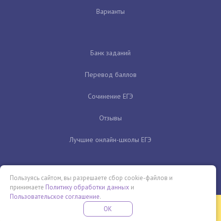
Варианты
Банк заданий
Перевод баллов
Сочинение ЕГЭ
Отзывы
Лучшие онлайн-школы ЕГЭ
Пользуясь сайтом, вы разрешаете сбор cookie-файлов и
принимаете
Политику обработки данных
и
Пользовательское соглашение
.
Бесплатная летняя школа
OK
ПОДРОБНЕЕ
ПРОВЕДИ ЭТО ЛЕТО С ПОЛЬЗОЙ