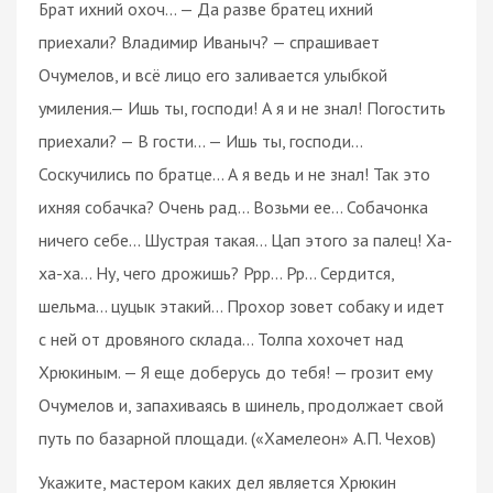
Брат ихний охоч... — Да разве братец ихний
приехали? Владимир Иваныч? — спрашивает
Очумелов, и всё лицо его заливается улыбкой
умиления.— Ишь ты, господи! А я и не знал! Погостить
приехали? — В гости... — Ишь ты, господи...
Соскучились по братце... А я ведь и не знал! Так это
ихняя собачка? Очень рад... Возьми ее... Собачонка
ничего себе... Шустрая такая... Цап этого за палец! Ха-
ха-ха... Ну, чего дрожишь? Ррр... Рр... Сердится,
шельма... цуцык этакий... Прохор зовет собаку и идет
с ней от дровяного склада... Толпа хохочет над
Хрюкиным. — Я еще доберусь до тебя! — грозит ему
Очумелов и, запахиваясь в шинель, продолжает свой
путь по базарной площади. («Хамелеон» А.П. Чехов)
Укажите, мастером каких дел является Хрюкин