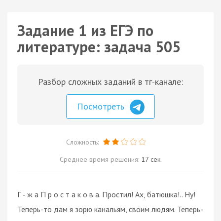
Задание 1 из ЕГЭ по
литературе: задача 505
Разбор сложных заданий в тг-канале:
Посмотреть
Сложность:
Среднее время решения:
17 сек.
Г ‑ ж а П р о с т а к о в а. Простил! Ах, батюшка!.. Ну!
Теперь-то дам я зорю канальям, своим людям. Теперь-