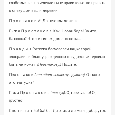
слабомыслие, повелевает мне правительство принять
в опеку дом ваш и деревни.
П р о с т а к о в. А! До чего мы дожили!
Г ‑ ж а П р о с т а к о в а. Как! Новая беда! За что,
батюшка? Что я в своём доме госпожа…
П р а в д и н. Госпожа бесчеловечная, которой
злонравие в благоучрежденном государстве терпимо
быть не может.
(Простакову.)
Подите.
Про с т а ко в
(отходит, всплеснув руками)
. От кого
это, матушка?
Г‑ ж а Пр о с т а к о в а
(тоскуя)
. О, горе взяло! О,
грустно!
С ко т и н и н. Ба! ба! ба! Да этак и до меня доберутся.