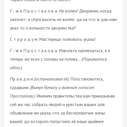
Г ‑ ж а П р о с т а к о в а. Не волен! Дворянин, когда
захочет, и слуги высечь не волен: да на что ж дан нам
указ-то о вольности дворянства?
С т а р о д у м. Мастерица толковать указы!
Г ‑ ж а П р о с т а к о в а. Извольте насмехаться, а я
теперь же всех с головы на голову…
(Порывается
идти.)
Пр а в д и н
(останавливая её)
. Поостановитесь,
сударыня.
(Вынув бумагу и важным голосом
Простакову.)
Именем правительства вам приказываю
сей же час собрать людей и крестьян ваших для
объявления им указа, что за бесчеловечие жены
вашей, до которого попустило её ваше крайнее