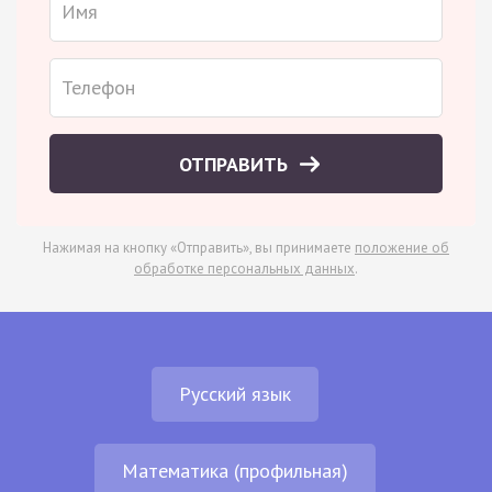
ОТПРАВИТЬ
Нажимая на кнопку «Отправить», вы принимаете
положение об
обработке персональных данных
.
Русский язык
Математика (профильная)