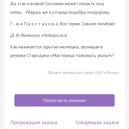
Да этак и всякой Скотинин может попасть под
опеку… Уберусь же я отсюда подобру-поздорову.
Г ‑ ж а П р о с т а к о в а. Всё теряю. Совсем погибаю!
(Д. И. Фонвизин, «Недоросль»)
Как называется скрытая насмешка, звучащая в
реплике Стародума «Мастерица толковать указы!»?
Объект авторского права ООО «Легион»
Посмотреть решение
Предыдущая задача
Следующая задача