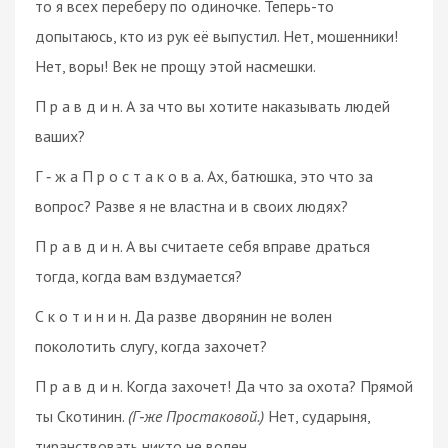
то я всех переберу по одиночке. Теперь-то
допытаюсь, кто из рук её выпустил. Нет, мошенники!
Нет, воры! Век не прощу этой насмешки.
П р а в д и н. А за что вы хотите наказывать людей
ваших?
Г ‑ ж а П р о с т а к о в а. Ах, батюшка, это что за
вопрос? Разве я не властна и в своих людях?
П р а в д и н. А вы считаете себя вправе драться
тогда, когда вам вздумается?
С к о т и н и н. Да разве дворянин не волен
поколотить слугу, когда захочет?
П р а в д и н. Когда захочет! Да что за охота? Прямой
ты Скотинин.
(Г‑же Простаковой.)
Нет, сударыня,
тиранствовать никто не волен.