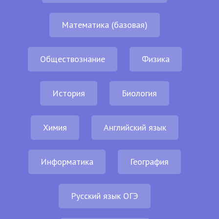
Математика (базовая)
Обществознание
Физика
История
Биология
Химия
Английский язык
Информатика
География
Русский язык ОГЭ