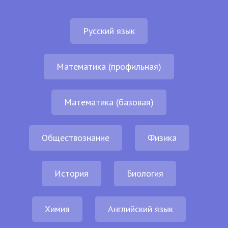
Русский язык
Математика (профильная)
Математика (базовая)
Обществознание
Физика
История
Биология
Химия
Английский язык