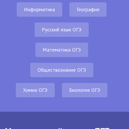
Информатика
География
Русский язык ОГЭ
Математика ОГЭ
Обществознание ОГЭ
Химия ОГЭ
Биология ОГЭ