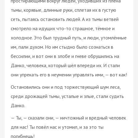
простирающими вокруг людей, уходивших из плена
тьмы, корявые, длинные руки, сплетая их в густую
сеть, пытаясь остановить людей. А из тьмы ветвей
смотрело на идущих что-то страшное, тёмное и
холодное. Это был трудный путь, и люди, утомлённые
им, пали духом. Но им стыдно было сознаться в
бессилии, и вот они в злобе и гневе обрушились на
Данко, человека, который шёл впереди их. И стали
они упрекать его в неумении управлять ими, — вот как!
Остановились они и под торжествующий шум леса,
среди дрожащей тьмы, усталые и злые, стали судить
Данко.
— Ты, — сказали они, — ничтожный и вредный человек
для нас! Ты повёл нас и утомил, и за это ты
погибнешь!