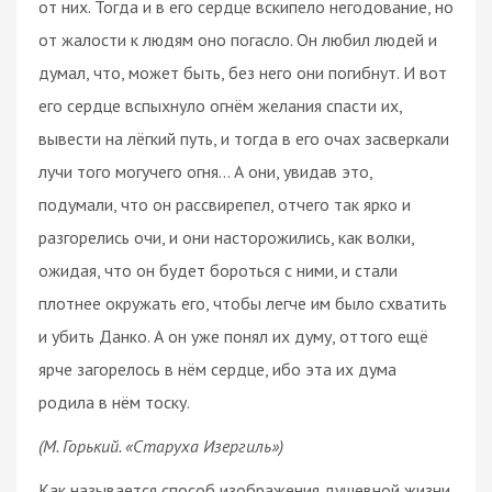
от них. Тогда и в его сердце вскипело негодование, но
от жалости к людям оно погасло. Он любил людей и
думал, что, может быть, без него они погибнут. И вот
его сердце вспыхнуло огнём желания спасти их,
вывести на лёгкий путь, и тогда в его очах засверкали
лучи того могучего огня… А они, увидав это,
подумали, что он рассвирепел, отчего так ярко и
разгорелись очи, и они насторожились, как волки,
ожидая, что он будет бороться с ними, и стали
плотнее окружать его, чтобы легче им было схватить
и убить Данко. А он уже понял их думу, оттого ещё
ярче загорелось в нём сердце, ибо эта их дума
родила в нём тоску.
(М. Горький. «Старуха Изергиль»)
Как называется способ изображения душевной жизни