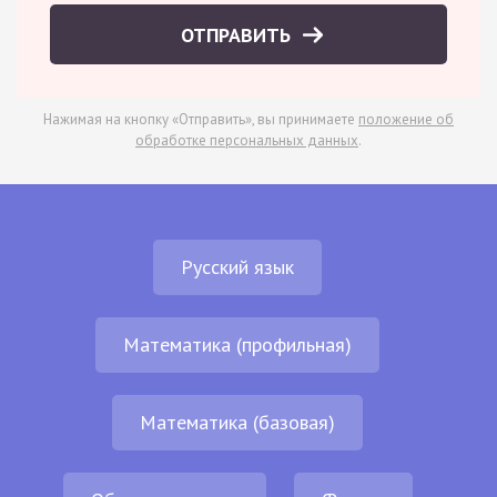
ОТПРАВИТЬ
Нажимая на кнопку «Отправить», вы принимаете
положение об
обработке персональных данных
.
Русский язык
Математика (профильная)
Математика (базовая)