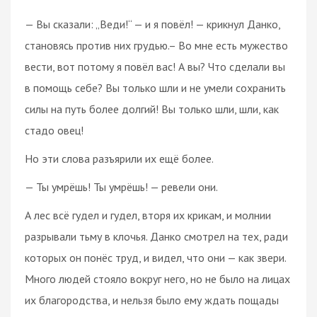
— Вы сказали: „Веди!“ — и я повёл! — крикнул Данко,
становясь против них грудью.– Во мне есть мужество
вести, вот потому я повёл вас! А вы? Что сделали вы
в помощь себе? Вы только шли и не умели сохранить
силы на путь более долгий! Вы только шли, шли, как
стадо овец!
Но эти слова разъярили их ещё более.
— Ты умрёшь! Ты умрёшь! — ревели они.
А лес всё гудел и гудел, вторя их крикам, и молнии
разрывали тьму в клочья. Данко смотрел на тех, ради
которых он понёс труд, и видел, что они — как звери.
Много людей стояло вокруг него, но не было на лицах
их благородства, и нельзя было ему ждать пощады