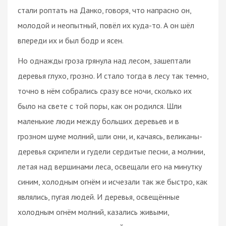
стали роптать на Данко, говоря, что напрасно он,
молодой и неопытный, повёл их куда-то. А он шёл
впереди их и был бодр и ясен.
Но однажды гроза грянула над лесом, зашептали
деревья глухо, грозно. И стало тогда в лесу так темно,
точно в нём собрались сразу все ночи, сколько их
было на свете с той поры, как он родился. Шли
маленькие люди между больших деревьев и в
грозном шуме молний, шли они, и, качаясь, великаны-
деревья скрипели и гудели сердитые песни, а молнии,
летая над вершинами леса, освещали его на минутку
синим, холодным огнём и исчезали так же быстро, как
являлись, пугая людей. И деревья, освещённые
холодным огнём молний, казались живыми,