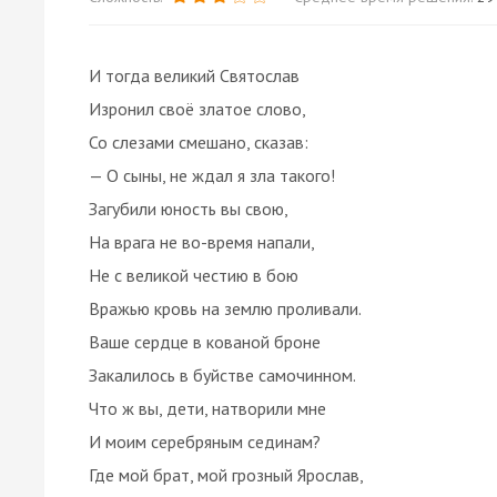
И тогда великий Святослав
Изронил своё златое слово,
Со слезами смешано, сказав:
— О сыны, не ждал я зла такого!
Загубили юность вы свою,
На врага не во-время напали,
Не с великой честию в бою
Вражью кровь на землю проливали.
Ваше сердце в кованой броне
Закалилось в буйстве самочинном.
Что ж вы, дети, натворили мне
И моим серебряным сединам?
Где мой брат, мой грозный Ярослав,