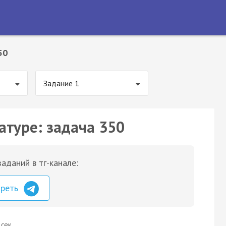
50
Задание 1
атуре: задача 350
аданий в тг-канале:
треть
 сек.