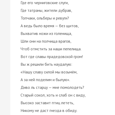
Где его черниговские слуги,
Где татраны, жители дубрав,
Топчаки, ольберы и ревуги?
А ведь было время — без щитов,
Выхватив ножи из голенища,
Шли они на полчища врагов,
Чтоб отмстить за наши пепелища.
Вот где славы прадедовской гром!
Вы ж решили бить наудалую:
«Нашу славу силой мы возьмём,
А за ней поделим и былую».
Диво ль старцу — мне помолодеть?
Старый сокол, хоть и слаб он с виду,
Высоко заставит птиц лететь,
Никому не даст гнезда в обиду.