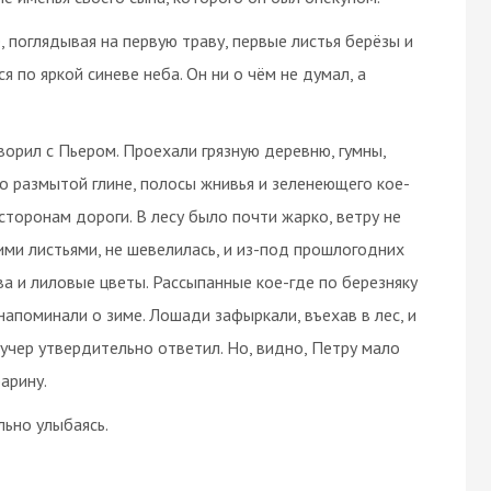
, поглядывая на первую траву, первые листья берёзы и
 по яркой синеве неба. Он ни о чём не думал, а
ворил с Пьером. Проехали грязную деревню, гумны,
по размытой глине, полосы жнивья и зеленеющего кое-
сторонам дороги. В лесу было почти жарко, ветру не
ими листьями, не шевелилась, и из-под прошлогодних
ава и лиловые цветы. Рассыпанные кое-где по березняку
напоминали о зиме. Лошади зафыркали, въехав в лес, и
кучер утвердительно ответил. Но, видно, Петру мало
арину.
льно улыбаясь.