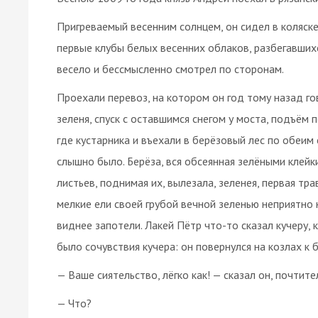
Пригреваемый весенним солнцем, он сидел в коляске
первые клубы белых весенних облаков, разбегавшихся
весело и бессмысленно смотрел по сторонам.
Проехали перевоз, на котором он год тому назад го
зеленя, спуск с оставшимся снегом у моста, подъём 
где кустарника и въехали в берёзовый лес по обеим 
слышно было. Берёза, вся обсеянная зелёными клейк
листьев, поднимая их, вылезала, зеленея, первая тр
мелкие ели своей грубой вечной зеленью неприятно 
виднее запотели. Лакей Пётр что-то сказал кучеру, 
было сочувствия кучера: он повернулся на козлах к б
— Ваше сиятельство, лёгко как! — сказал он, почтите
— Что?