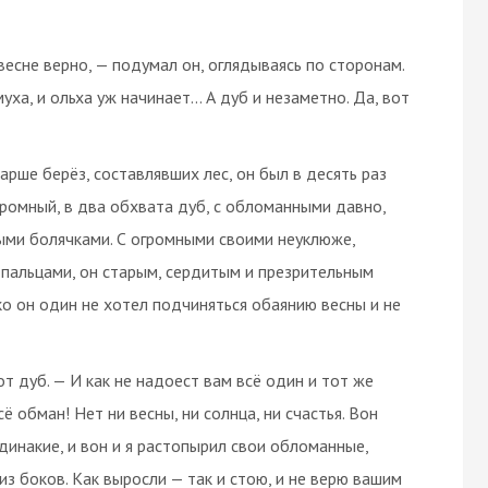
 весне верно, — подумал он, оглядываясь по сторонам.
муха, и ольха уж начинает… А дуб и незаметно. Да, вот
тарше берёз, составлявших лес, он был в десять раз
громный, в два обхвата дуб, с обломанными давно,
рыми болячками. С огромными своими неуклюже,
пальцами, он старым, сердитым и презрительным
 он один не хотел подчиняться обаянию весны и не
от дуб. — И как не надоест вам всё один и тот же
ё обман! Нет ни весны, ни солнца, ни счастья. Вон
динакие, и вон и я растопырил свои обломанные,
из боков. Как выросли — так и стою, и не верю вашим