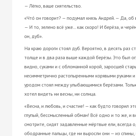
— Лёгко, ваше сиятельство.
«Что́ он говорит? — подумал князь Андрей. — Да, об
— И то, зелено всё уже… как скоро! И берёза, и черё
он, дуб».
На краю дороги стоял дуб. Вероятно, в десять раз с
толще и в два раза выше каждой берёзы. Это был о
видно, суками и с обломанной корой, заросшей ста
несимметрично растопыренными корявыми руками и 
уродом стоял между улыбающимися берёзами. Только
хотел видеть ни весны, ни солнца.
«Весна, и любовь, и счастие! — как будто говорил эт
глупый, бессмысленный обман! Всё одно и то же, и вс
смотрите, сидят задавленные мёртвые ели, всегда о
ободранные пальцы, где ни выросли они — из спины, 