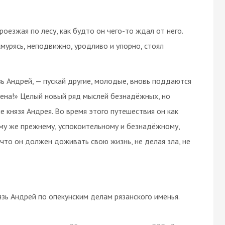
роезжая по лесу, как будто он чего-то ждал от него.
хмурясь, неподвижно, уродливо и упорно, стоял
язь Андрей, — пускай другие, молодые, вновь поддаются
нчена!» Целый новый ряд мыслей безнадёжных, но
е князя Андрея. Во время этого путешествия он как
му же прежнему, успокоительному и безнадёжному,
 что он должен доживать свою жизнь, не делая зла, не
зь Андрей по опекунским делам рязанского именья.