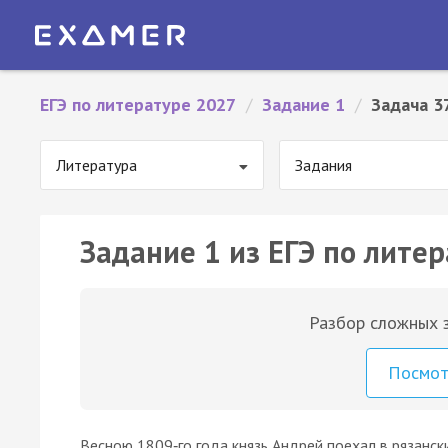
ЕГЭ по литературе 2027
/
Задание 1
/
Задача 3
Литература
Задания
Задание 1 из ЕГЭ по литер
Разбор сложных з
Посмо
Весною 1809‑го года князь Андрей поехал в рязанск