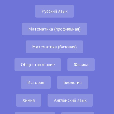
Русский язык
Математика (профильная)
Математика (базовая)
Обществознание
Физика
История
Биология
Химия
Английский язык