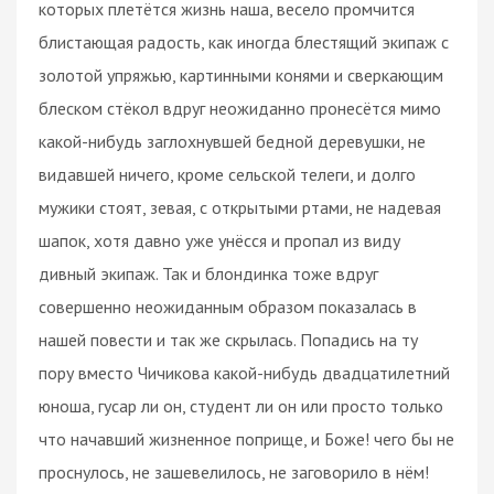
которых плетётся жизнь наша, весело промчится
блистающая радость, как иногда блестящий экипаж с
золотой упряжью, картинными конями и сверкающим
блеском стёкол вдруг неожиданно пронесётся мимо
какой-нибудь заглохнувшей бедной деревушки, не
видавшей ничего, кроме сельской телеги, и долго
мужики стоят, зевая, с открытыми ртами, не надевая
шапок, хотя давно уже унёсся и пропал из виду
дивный экипаж. Так и блондинка тоже вдруг
совершенно неожиданным образом показалась в
нашей повести и так же скрылась. Попадись на ту
пору вместо Чичикова какой-нибудь двадцатилетний
юноша, гусар ли он, студент ли он или просто только
что начавший жизненное поприще, и Боже! чего бы не
проснулось, не зашевелилось, не заговорило в нём!