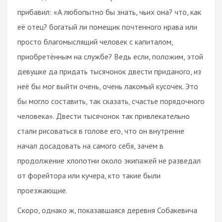
прибавил: «А любопытно бы знать, чьих она? что, как
её отец? богатый ли помещик почтенного нрава или
просто благомыслящий человек с капиталом,
приобретённым на службе? Ведь если, положим, этой
девушке да придать тысячонок двести приданого, из
неё бы мог выйти очень, очень лакомый кусочек. Это
бы могло составить, так сказать, счастье порядочного
человека». Двести тысячонок так привлекательно
стали рисоваться в голове его, что он внутренне
начал досадовать на самого себя, зачем в
продолжение хлопотни около экипажей не разведал
от форейтора или кучера, кто такие были
проезжающие.
Скоро, однако ж, показавшаяся деревня Собакевича