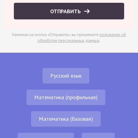
ОТПРАВИТЬ
Нажимая на кнопку «Отправить», вы принимаете
положение об
обработке персональных данных
.
Русский язык
Математика (профильная)
Математика (базовая)