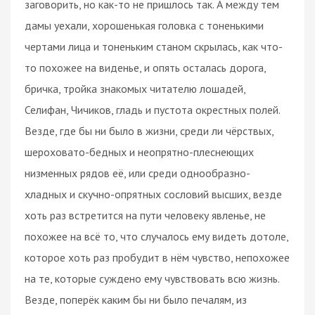
заговорить, но как-то не пришлось так. А между тем
дамы уехали, хорошенькая головка с тоненькими
чертами лица и тоненьким станом скрылась, как что-
то похожее на виденье, и опять осталась дорога,
бричка, тройка знакомых читателю лошадей,
Селифан, Чичиков, гладь и пустота окрестных полей.
Везде, где бы ни было в жизни, среди ли чёрствых,
шероховато-бедных и неопрятно-плеснеющих
низменных рядов её, или среди однообразно-
хладных и скучно-опрятных сословий высших, везде
хоть раз встретится на пути человеку явленье, не
похожее на всё то, что случалось ему видеть дотоле,
которое хоть раз пробудит в нём чувство, непохожее
на те, которые суждено ему чувствовать всю жизнь.
Везде, поперёк каким бы ни было печалям, из