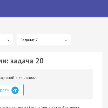
Задание 7
ии: задача 20
аданий в тг-канале:
треть
ры и фактами их биографии: к каждой позиции