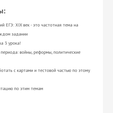
ы:
 ЕГЭ: XIX век - это частотная тема на
аждом задании
за 3 урока!
 периода: войны, реформы, политические
отать с картами и тестовой частью по этому
нтацию по этим темам