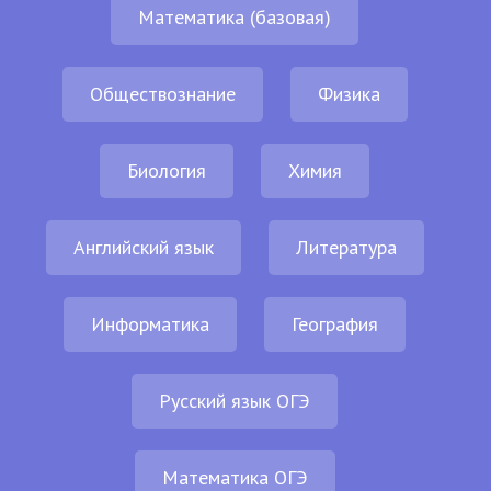
Математика (базовая)
Обществознание
Физика
Биология
Химия
Английский язык
Литература
Информатика
География
Русский язык ОГЭ
Математика ОГЭ