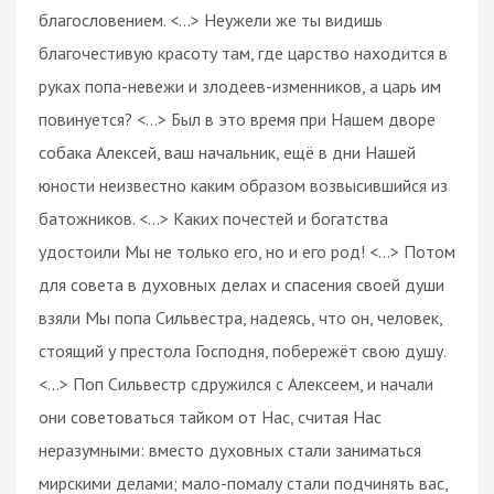
благословением. <…> Неужели же ты видишь
благочестивую красоту там, где царство находится в
руках попа-невежи и злодеев-изменников, а царь им
повинуется? <…> Был в это время при Нашем дворе
собака Алексей, ваш начальник, ещё в дни Нашей
юности неизвестно каким образом возвысившийся из
батожников. <…> Каких почестей и богатства
удостоили Мы не только его, но и его род! <…> Потом
для совета в духовных делах и спасения своей души
взяли Мы попа Сильвестра, надеясь, что он, человек,
стоящий у престола Господня, побережёт свою душу.
<…> Поп Сильвестр сдружился с Алексеем, и начали
они советоваться тайком от Нас, считая Нас
неразумными: вместо духовных стали заниматься
мирскими делами; мало-помалу стали подчинять вас,