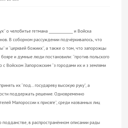
х” о челобитье гетмана ____________ и Войска
анов. В соборном рассуждении подчёркивалось, что
ы” и “церквей божиих”, а также о том, что запорожцы
 бояре и думные люди постановили: “против польского
го с Войском Запорожским “з городами их и з землями
ринять их “под… государеву высокую руку”, а
вности поддержать решение. Одновременно
елей Малороссии к присяге”, среди названных лиц
о подданстве, в распространённом описании рады