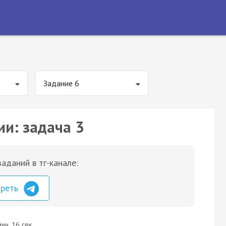
Задание 6
ии: задача 3
аданий в тг-канале:
треть
ин. 16 сек.