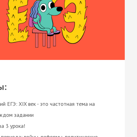
ы:
 ЕГЭ: XIX век - это частотная тема на
аждом задании
за 3 урока!
 периода: войны, реформы, политические