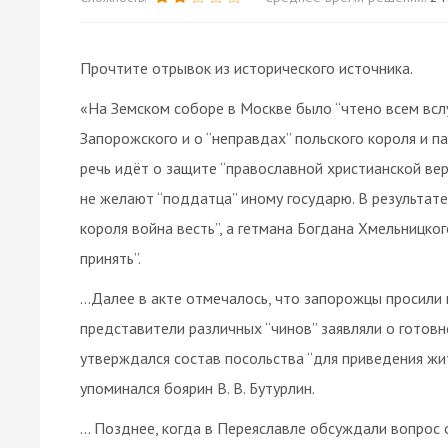
Прочтите отрывок из исторического источника.
«На Земском соборе в Москве было “чтено всем вслу
Запорожского и о “неправдах” польского короля и п
речь идёт о защите “православной христианской вер
не желают “поддатца” иному государю. В результате
короля война весть”, а гетмана Богдана Хмельницко
принять”.
…Далее в акте отмечалось, что запорожцы просили п
представители различных “чинов” заявляли о гото
утверждался состав посольства “для приведения жит
упоминался боярин В. В. Бутурлин.
… Позднее, когда в Переяславле обсуждали вопрос 