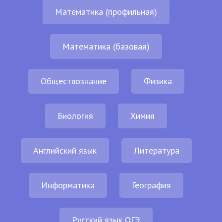
Математика (профильная)
Математика (базовая)
Обществознание
Физика
Биология
Химия
Английский язык
Литература
Информатика
География
Русский язык ОГЭ