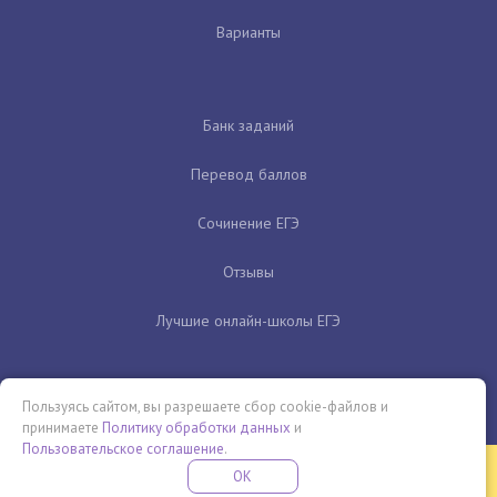
Варианты
Банк заданий
Перевод баллов
Сочинение ЕГЭ
Отзывы
Лучшие онлайн-школы ЕГЭ
Пользуясь сайтом, вы разрешаете сбор cookie-файлов и
принимаете
Политику обработки данных
и
Пользовательское соглашение
.
Бесплатная летняя школа
OK
ПОДРОБНЕЕ
ПРОВЕДИ ЭТО ЛЕТО С ПОЛЬЗОЙ