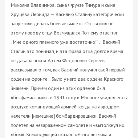
Микояна Владимира, сына Фрунзе Тимура и сына
Хрущёва Леонида — Василию Сталину категорически
запретили делать боевые вылеты. Он звонил по
этому поводу отцу. Возмущался. Тот ему ответил:
„Мне одного пленного уже достаточно!“ …Василий
Сталин это понимал, и эта фраза отца долгое время
не давала покоя. Артём Фёдорович Сергеев
рассказывал о том, как Василий получил свой первый
орден на фронте: „Было у него два ордена Красного
Знамени. Причём один из этих орденов был
«бесфамильным»: в 1941 году в Мценске увидел его в
воздухе командующий армией, когда на аэродром
налетели [немецкие] бомбардировщики, Василий
полетел на незаряженном самолете и «вытолкнул их
лбом». Командующий сказал: «Этого лётчика я