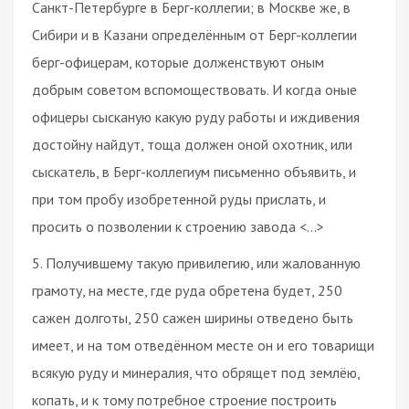
Санкт-Петербурге в Берг-коллегии; в Москве же, в
Сибири и в Казани определённым от Берг-коллегии
берг-офицерам, которые долженствуют оным
добрым советом вспомоществовать. И когда оные
офицеры сысканую какую руду работы и иждивения
достойну найдут, тоща должен оной охотник, или
сыскатель, в Берг-коллегиум письменно объявить, и
при том пробу изобретенной руды прислать, и
просить о позволении к строению завода <...>
5. Получившему такую привилегию, или жалованную
грамоту, на месте, где руда обретена будет, 250
сажен долготы, 250 сажен ширины отведено быть
имеет, и на том отведённом месте он и его товарищи
всякую руду и минералия, что обрящет под землёю,
копать, и к тому потребное строение построить