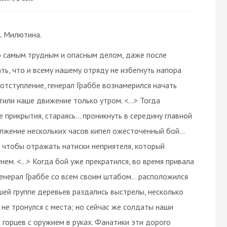
. Милютина.
о самым трудным и опасным делом, даже после
ь, что и всему нашему отряду не избегнуть напора
 отступление, генерал Граббе вознамерился начать
тили наше движение только утром. <…> Тогда
е прикрытия, стараясь… проникнуть в середину главной
лжение нескольких часов кипел ожесточенный бой…
, чтобы отражать натиски неприятеля, который
нем. <…> Когда бой уже прекратился, во время привала
 генерал Граббе со всем своим штабом… расположился
ей группе деревьев раздались выстрелы, несколько
 не тронулся с места; но сейчас же солдаты наши
 горцев с оружием в руках. Фанатики эти дорого