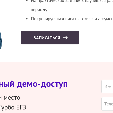
На практических заданиях научишься раб
периоду
Потренируешься писать тезисы и аргуме
ЗАПИСАТЬСЯ
тный демо-доступ
и место
Турбо ЕГЭ