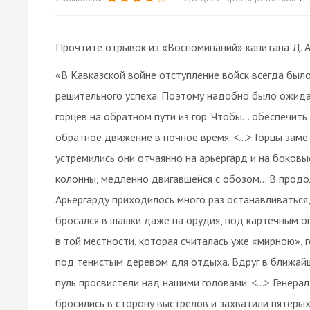
Прочтите отрывок из «Воспоминаний» капитана Д. А
«В Кавказской войне отступление войск всегда был
решительного успеха. Поэтому надобно было ожидат
горцев на обратном пути из гор. Чтобы… обеспечить
обратное движение в ночное время. <…> Горцы заме
устремились они отчаянно на арьергард и на боковы
колонны, медленно двигавшейся с обозом… В продо
Арьергарду приходилось много раз останавливаться
бросался в шашки даже на орудия, под картечным ог
в той местности, которая считалась уже «мирною»,
под тенистым деревом для отдыха. Вдруг в ближайш
пуль просвистели над нашими головами. <…> Генерал
бросились в сторону выстрелов и захватили пятерых