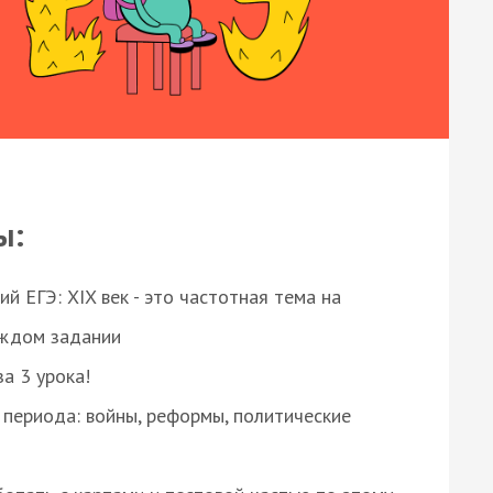
ы:
 ЕГЭ: XIX век - это частотная тема на
аждом задании
за 3 урока!
 периода: войны, реформы, политические