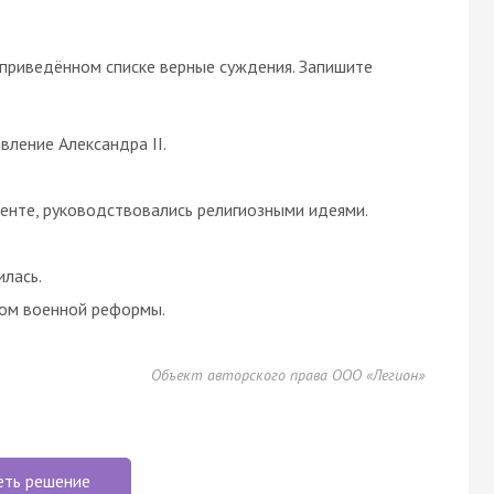
в приведённом списке верные суждения. Запишите
вление Александра II.
менте, руководствовались религиозными идеями.
илась.
ром военной реформы.
Объект авторского права ООО «Легион»
еть решение