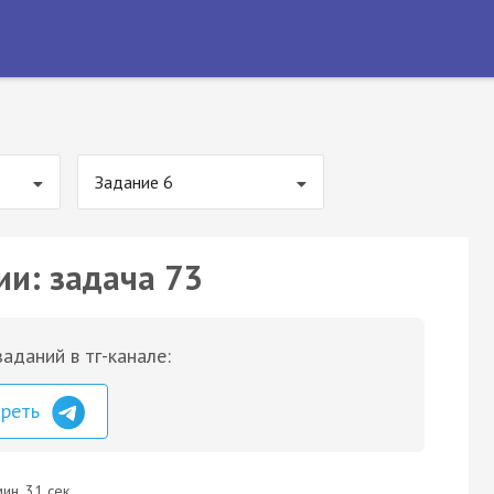
Задание 6
ии: задача 73
аданий в тг-канале:
треть
ин. 31 сек.