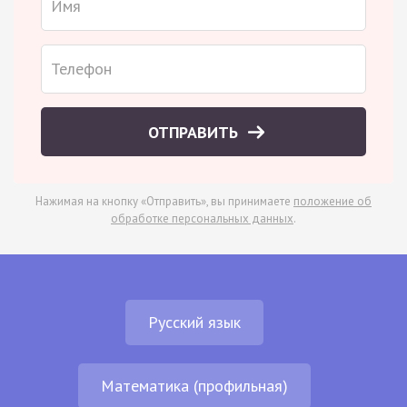
ОТПРАВИТЬ
Нажимая на кнопку «Отправить», вы принимаете
положение об
обработке персональных данных
.
Русский язык
Математика (профильная)