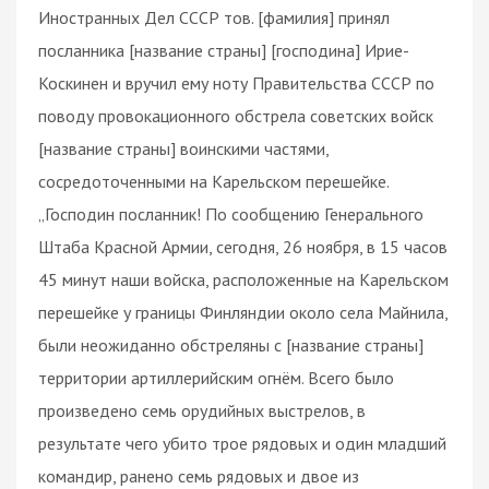
Иностранных Дел СССР тов. [фамилия] принял
посланника [название страны] [господина] Ирие-
Коскинен и вручил ему ноту Правительства СССР по
поводу провокационного обстрела советских войск
[название страны] воинскими частями,
сосредоточенными на Карельском перешейке.
„Господин посланник! По сообщению Генерального
Штаба Красной Армии, сегодня, 26 ноября, в 15 часов
45 минут наши войска, расположенные на Карельском
перешейке у границы Финляндии около села Майнила,
были неожиданно обстреляны с [название страны]
территории артиллерийским огнём. Всего было
произведено семь орудийных выстрелов, в
результате чего убито трое рядовых и один младший
командир, ранено семь рядовых и двое из