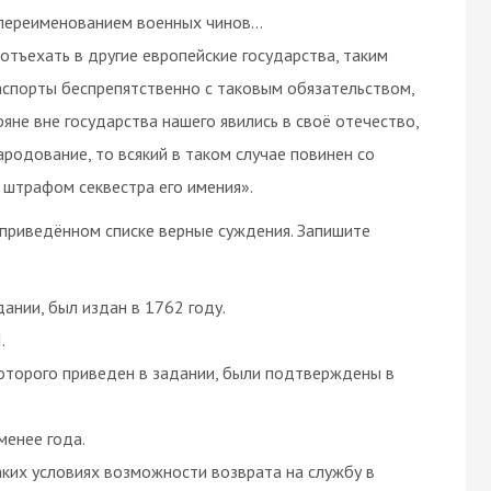
с переименованием военных чинов…
 отъехать в другие европейские государства, таким
спорты беспрепятственно с таковым обязательством,
яне вне государства нашего явились в своё отечество,
родование, то всякий в таком случае повинен со
штрафом секвестра его имения».
в приведённом списке верные суждения. Запишите
ании, был издан в 1762 году.
.
оторого приведен в задании, были подтверждены в
менее года.
ких условиях возможности возврата на службу в