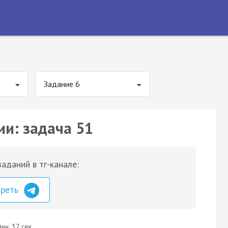
Задание 6
ии: задача 51
аданий в тг-канале:
треть
ин. 37 сек.