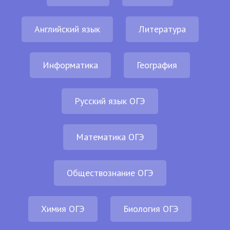
Английский язык
Литература
Информатика
География
Русский язык ОГЭ
Математика ОГЭ
Обществознание ОГЭ
Химия ОГЭ
Биология ОГЭ