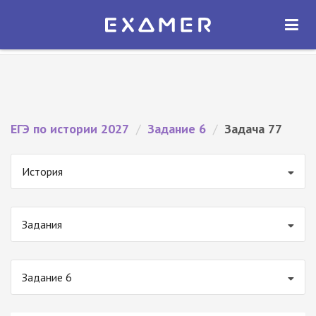
Экзамер — ЕГЭ 2027
×
ОТКРЫТЬ
Экзамер
Бесплатно - В Google Play
ЕГЭ по истории 2027
/
Задание 6
/
Задача 77
История
Задания
Задание 6