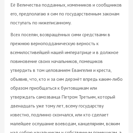
Её Величества подданных, изменников и сообщников
его, предполагаю я сим по государственным законам
поступать по нижеписанному.
Всех поселян, возвращённых сими средствами в
прежнюю верноподданическую верность к
всемилостивейшей нашей императрице и в должное
повиновение своих начальников, помещиков
утвердить в том целованием Евангелия и креста,
объявив, что, кто и за сим дерзнёт впредь каким-либо
образом приобщаться к бунтовщикам или
утверждать самозванца Петром Третьим, который
двенадцать уже тому лет, всему государству
известно, подлинно скончался, или кто сделает
малейшее ослушание воеводам, канцеляриям, всяким
над собою начальникам и собственным помещикам, а