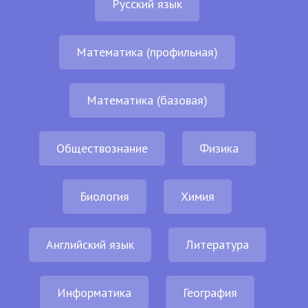
Русский язык
Математика (профильная)
Математика (базовая)
Обществознание
Физика
Биология
Химия
Английский язык
Литература
Информатика
География