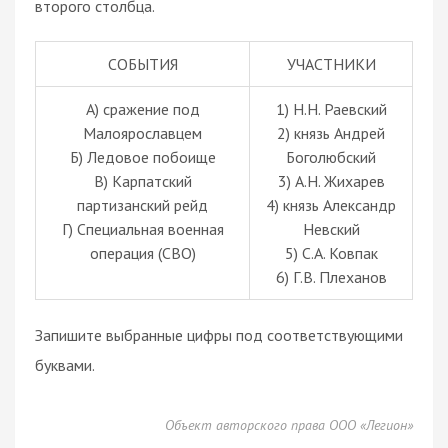
второго столбца.
СОБЫТИЯ
УЧАСТНИКИ
А) сражение под
1) Н.Н. Раевский
Малоярославцем
2) князь Андрей
Б) Ледовое побоище
Боголюбский
В) Карпатский
3) А.Н. Жихарев
партизанский рейд
4) князь Александр
Г) Специальная военная
Невский
операция (СВО)
5) С.А. Ковпак
6) Г.В. Плеханов
Запишите выбранные цифры под соответствующими
буквами.
Объект авторского права ООО «Легион»