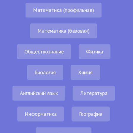
Математика (профильная)
Математика (базовая)
Обществознание
Физика
Биология
Химия
Английский язык
Литература
Информатика
География