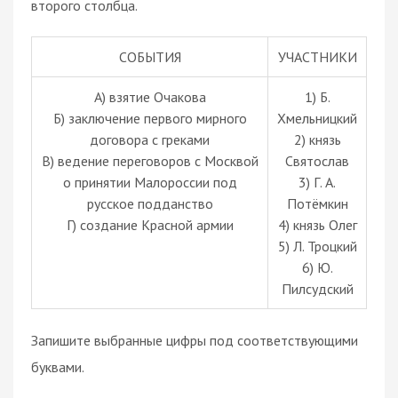
второго столбца.
СОБЫТИЯ
УЧАСТНИКИ
A) взятие Очакова
1) Б.
Б) заключение первого мирного
Хмельницкий
договора с греками
2) князь
В) ведение переговоров с Москвой
Святослав
о принятии Малороссии под
3) Г. А.
русское подданство
Потёмкин
Г) создание Красной армии
4) князь Олег
5) Л. Троцкий
6) Ю.
Пилсудский
Запишите выбранные цифры под соответствующими
буквами.