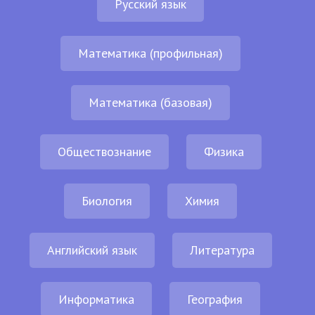
Русский язык
Математика (профильная)
Математика (базовая)
Обществознание
Физика
Биология
Химия
Английский язык
Литература
Информатика
География