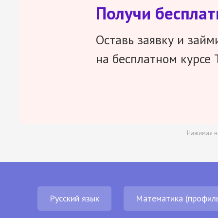
Получи беспла
Оставь заявку и займ
на бесплатном курсе 
Нажимая н
Русский язык
Математика (профил