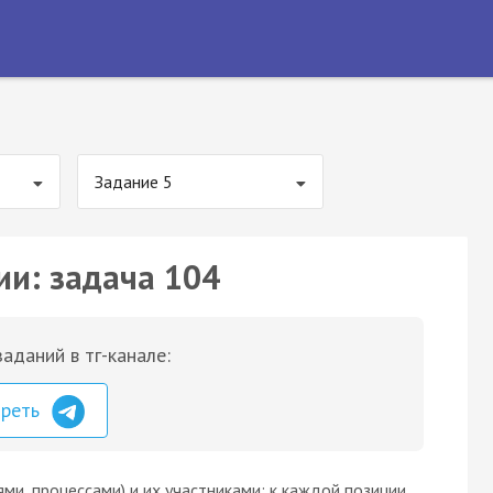
Задание 5
ии: задача 104
аданий в тг-канале:
треть
ми, процессами) и их участниками: к каждой позиции