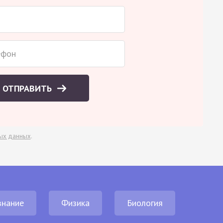
ОТПРАВИТЬ
ых данных
.
нание
Физика
Биология