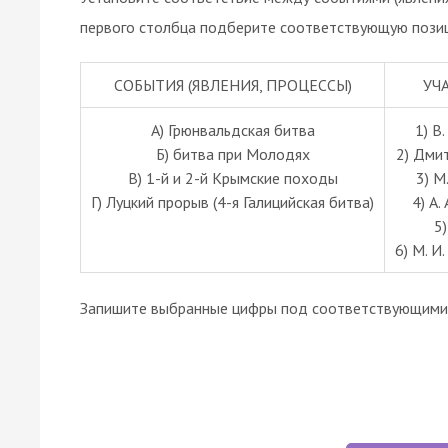
первого столбца подберите соответствующую позиц
СОБЫТИЯ (ЯВЛЕНИЯ, ПРОЦЕССЫ)
УЧ
A) Грюнвальдская битва
1) В.
Б) битва при Молодях
2) Дми
В) 1-й и 2-й Крымские походы
3) М
Г) Луцкий прорыв (4-я Галицийская битва)
4) А.
5
6) М. И
Запишите выбранные цифры под соответствующими 