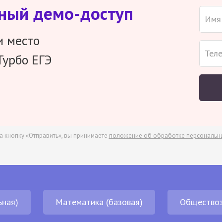
тный демо-доступ
и место
Турбо ЕГЭ
а кнопку «Отправить», вы принимаете
положение об обработке персональн
ьная)
Математика (базовая)
Обществоз