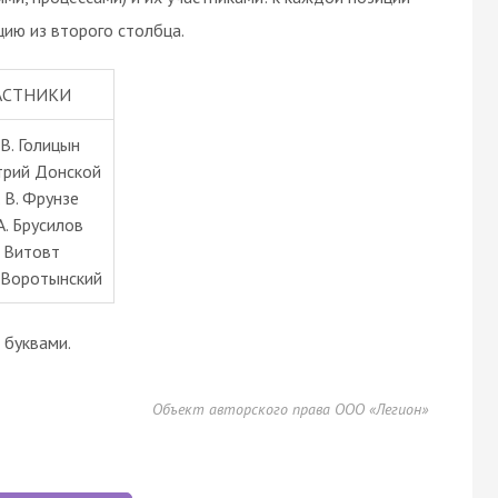
ию из второго столбца.
АСТНИКИ
 В. Голицын
трий Донской
. В. Фрунзе
 А. Брусилов
) Витовт
. Воротынский
буквами.
Объект авторского права ООО «Легион»