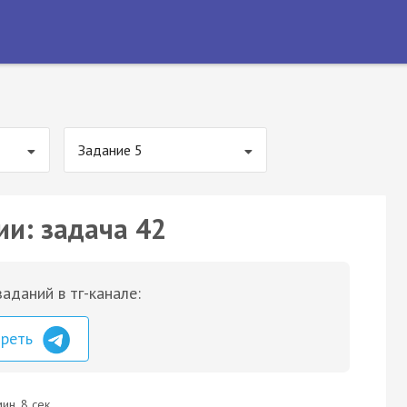
Задание 5
ии: задача 42
аданий в тг-канале:
треть
ин. 8 сек.