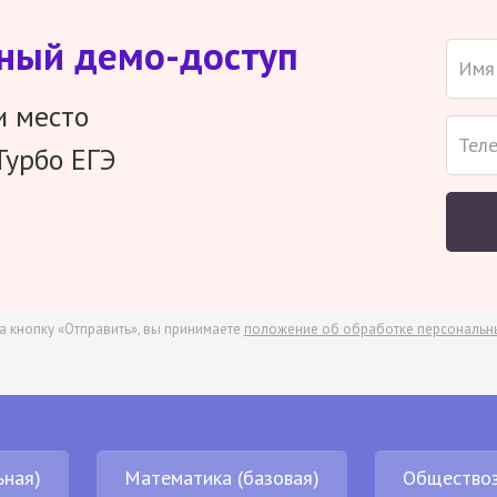
тный демо-доступ
и место
Турбо ЕГЭ
а кнопку «Отправить», вы принимаете
положение об обработке персональн
ьная)
Математика (базовая)
Обществоз