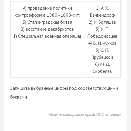
А) проведение политики
1) А. Х.
контрреформ в 1880–1890-х гг.
Бенкендорф
Б) Сталинградская битва
2) К. Боташев
В) восстание декабристов
3) К. П.
Г) Специальная военная операция
Победоносцев
4) В. И. Чуйков
5) С. П.
Трубецкой
6) М. Д.
Скобелев
Запишите выбранные цифры под соответствующими
буквами.
Объект авторского права ООО «Легион»