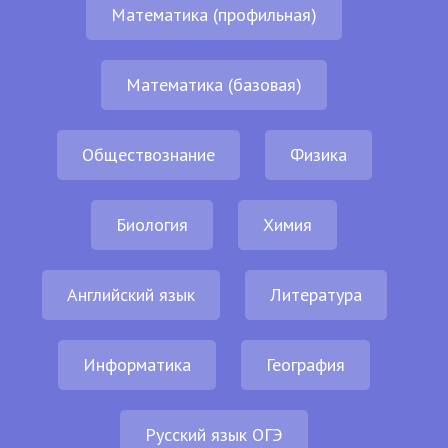
Математика (профильная)
Математика (базовая)
Обществознание
Физика
Биология
Химия
Английский язык
Литература
Информатика
География
Русский язык ОГЭ