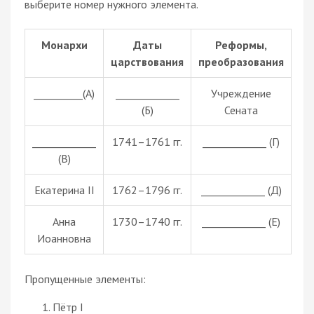
выберите номер нужного элемента.
Монархи
Даты
Реформы,
царствования
преобразования
__________(А)
_____________
Учреждение
(Б)
Сената
_____________
1741–1761 гг.
_____________ (Г)
(В)
Екатерина II
1762–1796 гг.
_____________ (Д)
Анна
1730–1740 гг.
_____________ (Е)
Иоанновна
Пропущенные элементы:
Пётр I