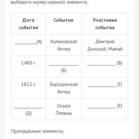
выберите номер нужного элемента.
Дата
Событие
Участники
события
события
__________(А)
Куликовская
Дмитрий
битва
Донской, Мамай
1480 г.
_____________
_____________ (В)
(Б)
1812 г.
Бородинская
_____________ (Г)
битва
_____________
Осада
_____________ (Е)
(Д)
Плевны
Пропущенные элементы: