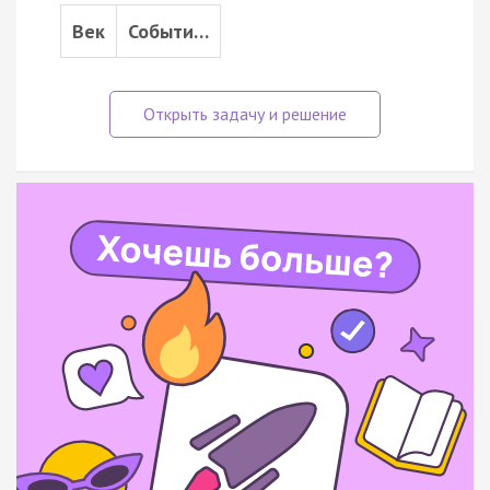
Век
Событи…