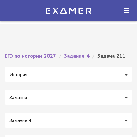
Экзамер — ЕГЭ 2027
×
ОТКРЫТЬ
Экзамер
Бесплатно - В Google Play
ЕГЭ по истории 2027
/
Задание 4
/
Задача 211
История
Задания
Задание 4