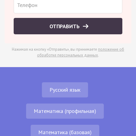
ОТПРАВИТЬ
Нажимая на кнопку «Отправить», вы принимаете
положение об
обработке персональных данных
.
Русский язык
Математика (профильная)
Математика (базовая)