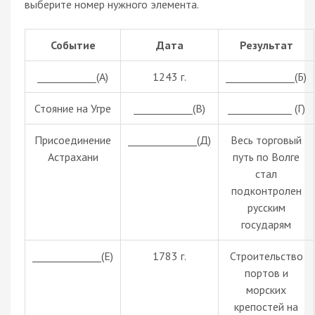
выберите номер нужного элемента.
Событие
Дата
Результат
____________(А)
1243 г.
______________(Б)
Стояние на Угре
____________(В)
_____________ (Г)
Присоединение
______________(Д)
Весь торговый
Астрахани
путь по Волге
стал
подконтролен
русским
государям
______________(Е)
1783 г.
Строительство
портов и
морских
крепостей на