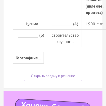
(явление,
процесс)
Цусима
____________ (А)
1900-е гг.
____________ (Б)
строительство
крупног…
Географиче…