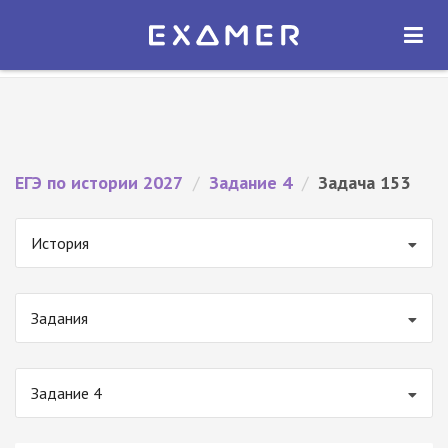
Экзамер — ЕГЭ 2027
×
ОТКРЫТЬ
Экзамер
Бесплатно - В Google Play
ЕГЭ по истории 2027
/
Задание 4
/
Задача 153
История
Задания
Задание 4