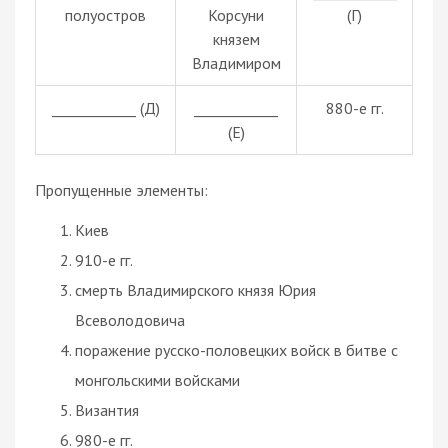
полуостров
Корсуни
(Г)
князем
Владимиром
____________ (Д)
____________
880-е гг.
(Е)
Пропущенные элементы:
Киев
910-е гг.
смерть Владимирского князя Юрия
Всеволодовича
поражение русско-половецких войск в битве с
монгольскими войсками
Византия
980-е гг.