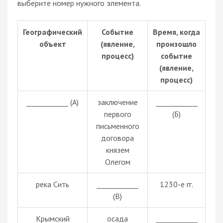
выберите номер нужного элемента.
Географический
Событие
Время, когда
объект
(явление,
произошло
процесс)
событие
(явление,
процесс)
____________ (А)
заключение
____________
первого
(Б)
письменного
договора
князем
Олегом
река Сить
____________
1230-е гг.
(В)
Крымский
осада
____________