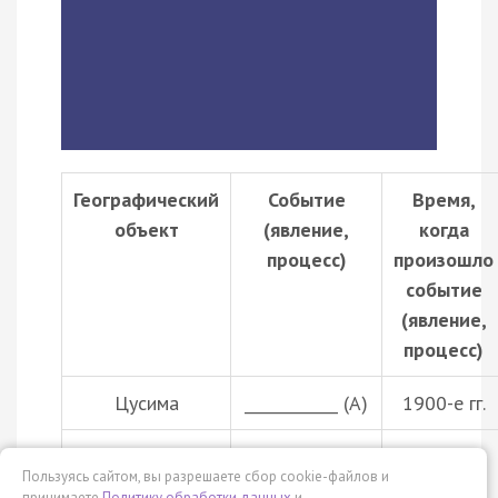
Географический
Событие
Время,
объект
(явление,
когда
процесс)
произошло
событие
(явление,
процесс)
Цусима
____________ (А)
1900-е гг.
____________ (Б)
строительство
Пользуясь сайтом, вы разрешаете сбор cookie-файлов и
крупног…
принимаете
Политику обработки данных
и