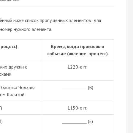
дённый ниже список пропущенных элементов: для
 номер нужного элемента.
процесс)
Время, когда произошло
событие (явление, процесс)
ских дружин с
1220-е гг.
сками
 баскака Чолхана
____________ (В)
ном Калитой
Г)
1150-е гг.
Д)
____________ (Е)