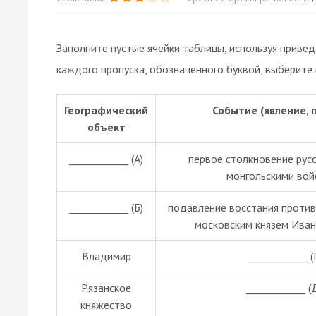
Заполните пустые ячейки таблицы, используя приве
каждого пропуска, обозначенного буквой, выберите
Географический
Событие (явление, 
объект
____________ (А)
первое столкновение рус
монгольскими вой
____________ (Б)
подавление восстания против
московским князем Ива
Владимир
____________ (
Рязанское
____________ (
княжество