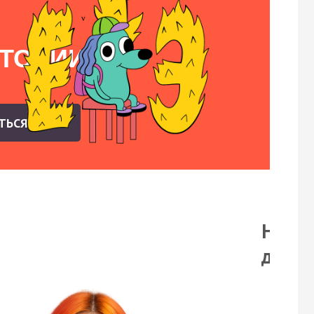
СТОРИИ
АТЬСЯ
На бе
демо-
Смо