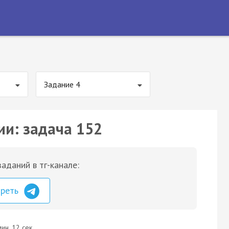
Задание 4
ии: задача 152
аданий в тг-канале:
треть
ин. 12 сек.