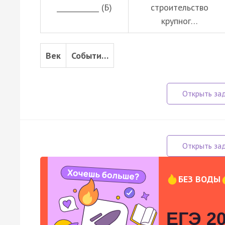
____________ (Б)
строительство
крупног…
Век
Событи…
БЕЗ ВОДЫ
ЕГЭ 20