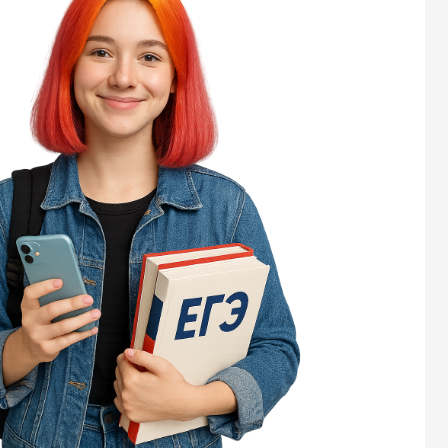
пор
зада
это 
экза
пра
зад
Изу
прав
всег
Раз
клю
этог
реф