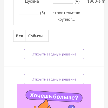
Цусима
____________ (А)
1900-е гг.
____________ (Б)
строительство
крупног…
Век
Событи…