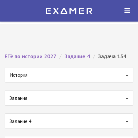
Экзамер — ЕГЭ 2027
×
ОТКРЫТЬ
Экзамер
Бесплатно - В Google Play
ЕГЭ по истории 2027
/
Задание 4
/
Задача 154
История
Задания
Задание 4