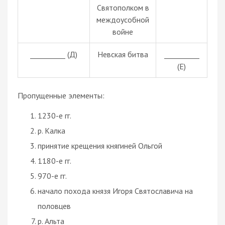
Святополком в
междоусобной
войне
__________ (Д)
Невская битва
__________
(Е)
Пропущенные элементы:
1230-е гг.
р. Калка
принятие крещения княгиней Ольгой
1180-е гг.
970-е гг.
начало похода князя Игоря Святославича на
половцев
р. Альта