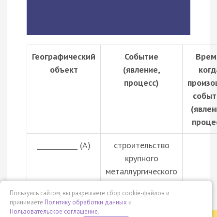
Географический
Событие
Врем
объект
(явление,
когд
процесс)
произо
событ
(явлен
проце
____________ (А)
строительство
крупного
металлургического
комбината в годы
Пользуясь сайтом, вы разрешаете сбор cookie-файлов и
…
принимаете
Политику обработки данных
и
Пользовательское соглашение
.