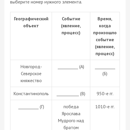
выберите номер нужного элемента.
Географический
Событие
Время,
объект
(явление,
когда
процесс)
произошло
событие
(явление,
процесс)
Новгород-
__________ (А)
__________
Северское
(Б)
княжество
Константинополь
___________ (В)
950-е гг.
__________ (Г)
победа
1010-е гг.
Ярослава
Мудрого над
братом