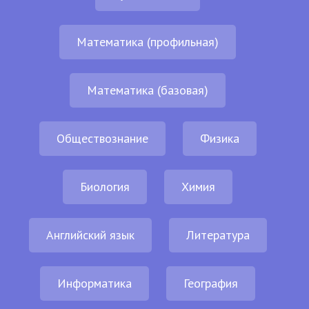
Математика (профильная)
Математика (базовая)
Обществознание
Физика
Биология
Химия
Английский язык
Литература
Информатика
География