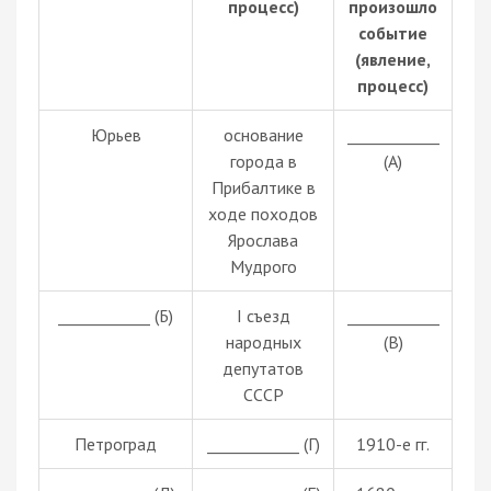
процесс)
произошло
событие
(явление,
процесс)
Юрьев
основание
____________
города в
(А)
Прибалтике в
ходе походов
Ярослава
Мудрого
____________ (Б)
I съезд
____________
народных
(В)
депутатов
СССР
Петроград
____________ (Г)
1910-е гг.