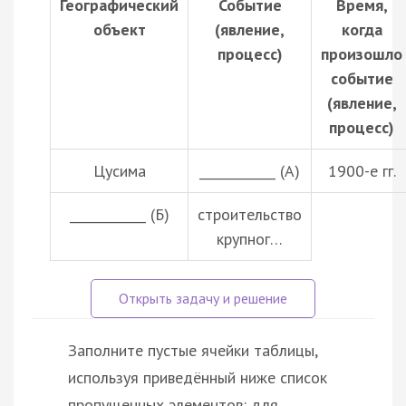
Географический
Событие
Время,
объект
(явление,
когда
процесс)
произошло
событие
(явление,
процесс)
Цусима
____________ (А)
1900-е гг.
____________ (Б)
строительство
крупног…
Заполните пустые ячейки таблицы,
используя приведённый ниже список
пропущенных элементов: для