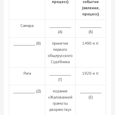
процесс)
событие
(явление,
процесс)
Самара
____________
____________
(А)
(Б)
____________ (В)
принятие
1490-е гг.
первого
общерусского
Судебника
Рига
____________
1920-е гг.
(Г)
____________ (Д)
издание
____________
«Жалованной
(Е)
грамоты
дворянству»