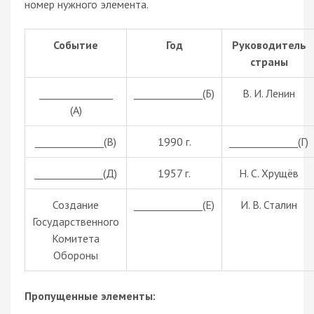
номер нужного элемента.
Событие
Год
Руководитель
страны
_______________
______________(Б)
В. И. Ленин
(А)
______________(В)
1990 г.
______________(Г)
______________(Д)
1957 г.
Н. С. Хрущёв
Создание
______________(Е)
И. В. Сталин
Государственного
Комитета
Обороны
Пропущенные элементы: