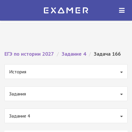
Экзамер — ЕГЭ 2027
×
ОТКРЫТЬ
Экзамер
Бесплатно - В Google Play
ЕГЭ по истории 2027
/
Задание 4
/
Задача 166
История
Задания
Задание 4