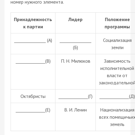
номер нужного элемента.
Принадлежность
Лидер
Положение
к партии
программы
_______________ (А)
_______________
Социализация
(Б)
земли
______________(В)
П. Н. Милюков
Зависимость
исполнительной
власти от
законодательно
Октябристы
______________(Г)
______________(Д)
______________(Е)
В. И. Ленин
Национализация
всех помещичьи
земель