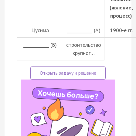
(явление,
процесс)
Цусима
____________ (А)
1900-е гг.
____________ (Б)
строительство
крупног…