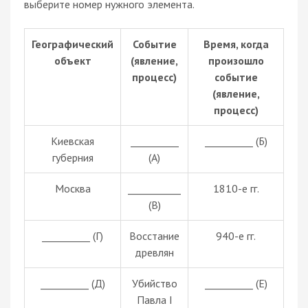
выберите номер нужного элемента.
Географический
Событие
Время, когда
объект
(явление,
произошло
процесс)
событие
(явление,
процесс)
Киевская
__________
__________ (Б)
губерния
(А)
Москва
___________
1810-е гг.
(В)
__________ (Г)
Восстание
940-е гг.
древлян
__________ (Д)
Убийство
__________ (Е)
Павла I