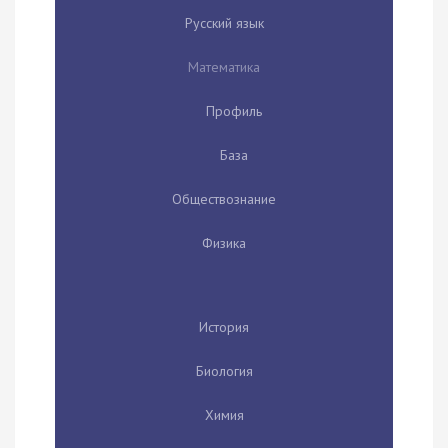
Русский язык
Математика
Профиль
База
Обществознание
Физика
История
Биология
Химия