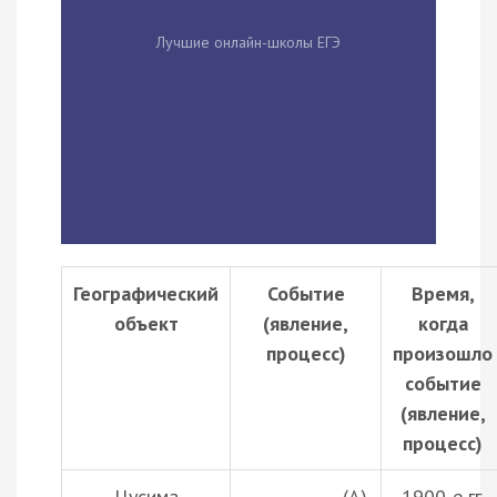
Лучшие онлайн-школы ЕГЭ
Географический
Событие
Время,
объект
(явление,
когда
процесс)
произошло
событие
(явление,
процесс)
Цусима
____________ (А)
1900-е гг.