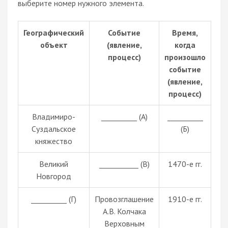
выберите номер нужного элемента.
Географический
Событие
Время,
объект
(явление,
когда
процесс)
произошло
событие
(явление,
процесс)
Владимиро-
__________ (А)
__________
Суздальское
(Б)
княжество
Великий
___________ (В)
1470-е гг.
Новгород
__________ (Г)
Провозглашение
1910-е гг.
А.В. Колчака
Верховным