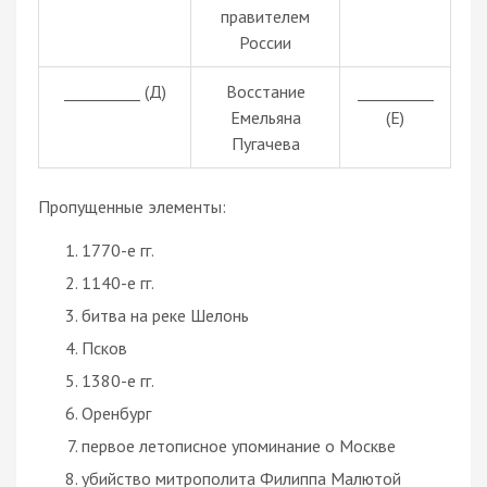
правителем
России
__________ (Д)
Восстание
__________
Емельяна
(Е)
Пугачева
Пропущенные элементы:
1770-е гг.
1140-е гг.
битва на реке Шелонь
Псков
1380-е гг.
Оренбург
первое летописное упоминание о Москве
убийство митрополита Филиппа Малютой