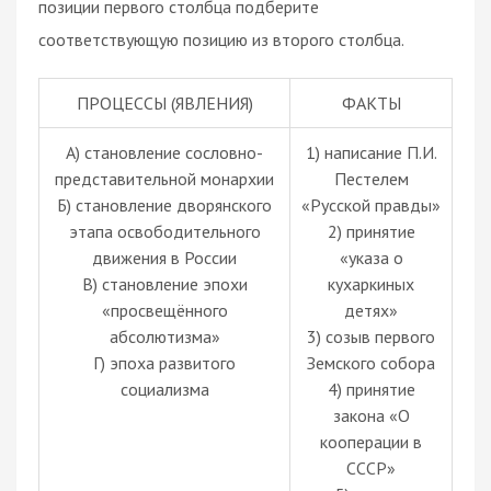
позиции первого столбца подберите
соответствующую позицию из второго столбца.
ПРОЦЕССЫ (ЯВЛЕНИЯ)
ФАКТЫ
А) становление сословно-
1) написание П.И.
представительной монархии
Пестелем
Б) становление дворянского
«Русской правды»
этапа освободительного
2) принятие
движения в России
«указа о
В) становление эпохи
кухаркиных
«просвещённого
детях»
абсолютизма»
3) созыв первого
Г) эпоха развитого
Земского собора
социализма
4) принятие
закона «О
кооперации в
СССР»