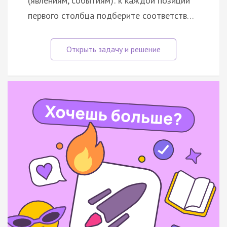
(явлениям, событиям): к каждой позиции
первого столбца подберите соответств…