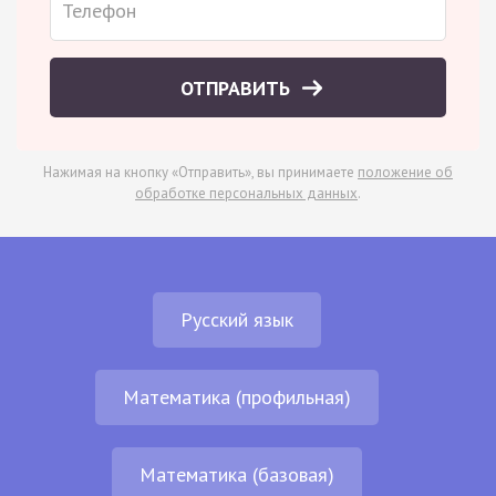
ОТПРАВИТЬ
Нажимая на кнопку «Отправить», вы принимаете
положение об
обработке персональных данных
.
Русский язык
Математика (профильная)
Математика (базовая)