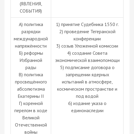
(ЯВЛЕНИЯ,
СОБЫТИЯ)
А) политика
1) принятие Судебника 1550 г.
разрядки
2) проведение Тегеранской
международной
конференции
напряжённости
3) созыв Уложенной комиссии
Б) реформы
4) создание Совета
Избранной
экономической взаимопомощи
рады
5) подписание договора о
В) политика
запрещении ядерных
просвещённого
испытаний в атмосфере,
абсолютизма
космическом пространстве и
Екатерины II
под водой
Г) коренной
6) издание указа о
перелом в ходе
единонаследии
Великой
Отечественной
войны