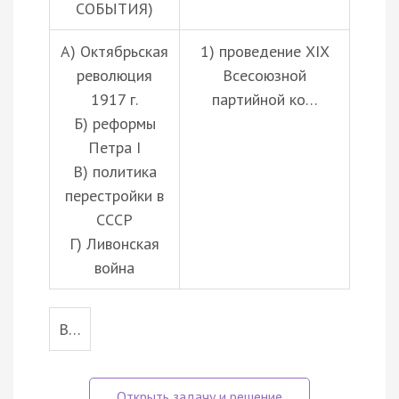
СОБЫТИЯ)
А) Октябрьская
1) проведение XIX
революция
Всесоюзной
1917 г.
партийной ко…
Б) реформы
Петра I
В) политика
перестройки в
СССР
Г) Ливонская
война
В…