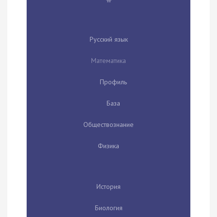
Русский язык
Математика
Профиль
База
Обществознание
Физика
История
Биология