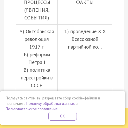
ПРОЦЕССЫ
ФАКТЫ
(ЯВЛЕНИЯ,
СОБЫТИЯ)
А) Октябрьская
1) проведение XIX
революция
Всесоюзной
1917 г.
партийной ко…
Б) реформы
Петра I
В) политика
перестройки в
СССР
Г) Ливонская
Пользуясь сайтом, вы разрешаете сбор cookie-файлов и
война
принимаете
Политику обработки данных
и
Пользовательское соглашение
.
Бесплатная летняя школа
OK
ПОДРОБНЕЕ
ПРОВЕДИ ЭТО ЛЕТО С ПОЛЬЗОЙ