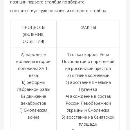
позиции первого столбца подберите
соответствующую позицию из второго столбца.
ПРОЦЕССЫ
ФАКТЫ
(ЯВЛЕНИЯ,
СОБЫТИЯ)
A) народные
1) отказ короля Речи
волнения второй
Посполитой от претензий
половины XVIII
на российский престол
века
2) отмена кормлений
Б) реформы
3) восстание Емельяна
Избранной рады
Пугачёва
В) движение
4) вхождение в состав
декабристов
России Левобережной
Г) Смоленская
Украины и Смоленска
война
5) восстание на Сенатской
площади