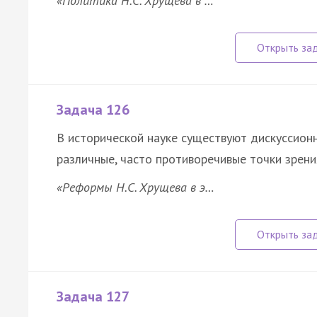
«Политика Н.С. Хрущева в …
Задача 126
В исторической науке существуют дискуссион
различные, часто противоречивые точки зрени
«Реформы Н.С. Хрущева в э…
Задача 127