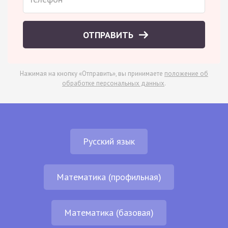
ОТПРАВИТЬ
Нажимая на кнопку «Отправить», вы принимаете
положение об
обработке персональных данных
.
Русский язык
Математика (профильная)
Математика (базовая)