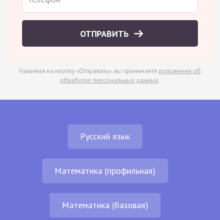
ОТПРАВИТЬ
Нажимая на кнопку «Отправить», вы принимаете
положение об
обработке персональных данных
.
Русский язык
Математика (профильная)
Математика (базовая)