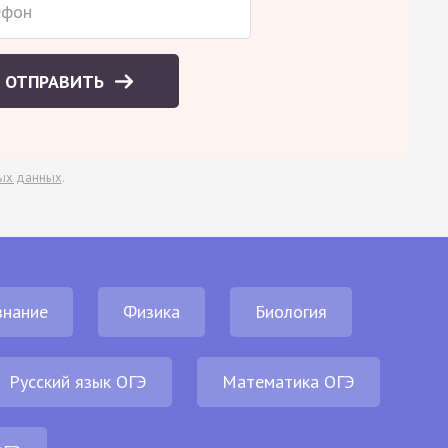
ОТПРАВИТЬ
ых данных
.
нание
Физика
Биология
Русский язык ОГЭ
Математика ОГЭ