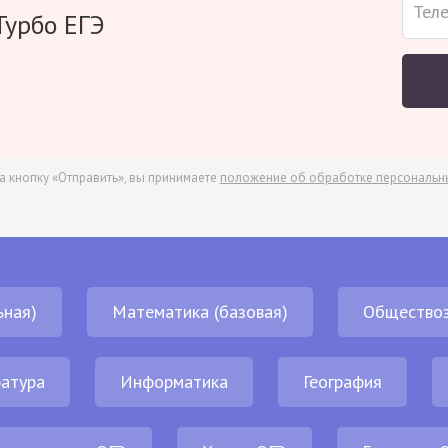
Турбо ЕГЭ
а кнопку «Отправить», вы принимаете
положение об обработке персональн
ьная)
Математика (базовая)
Обществоз
атура
Информатика
География