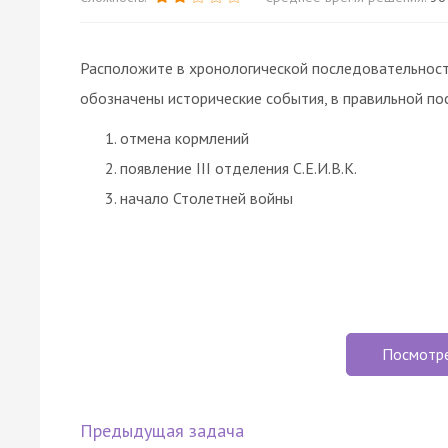
Расположите в хронологической последовательност
обозначены исторические события, в правильной по
отмена кормлений
появление III отделения С.Е.И.В.К.
начало Столетней войны
Посмотр
Предыдущая задача