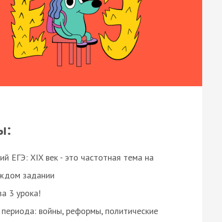
ы:
 ЕГЭ: XIX век - это частотная тема на
аждом задании
за 3 урока!
 периода: войны, реформы, политические