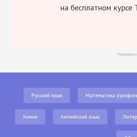
на бесплатном курсе 
Нажимая н
Русский язык
Математика (профил
Химия
Английский язык
Литер