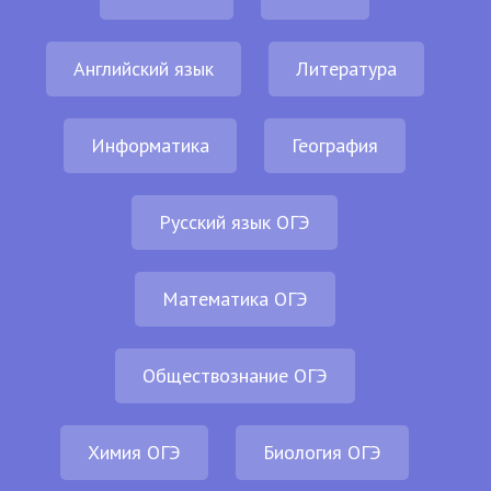
Английский язык
Литература
Информатика
География
Русский язык ОГЭ
Математика ОГЭ
Обществознание ОГЭ
Химия ОГЭ
Биология ОГЭ