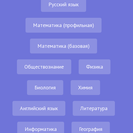
Русский язык
Математика (профильная)
Математика (базовая)
Обществознание
Физика
Биология
Химия
Английский язык
Литература
Информатика
География